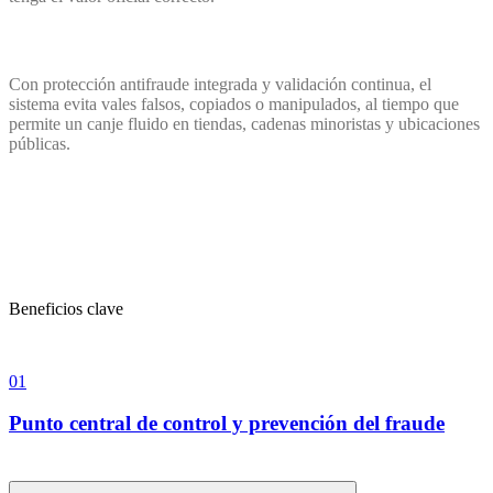
Con protección antifraude integrada y validación continua, el
sistema evita vales falsos, copiados o manipulados, al tiempo que
permite un canje fluido en tiendas, cadenas minoristas y ubicaciones
públicas.
Beneficios clave
01
0
Punto central de control y prevención del fraude