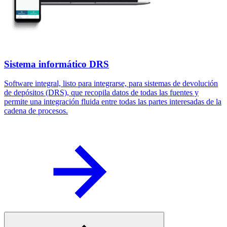
Sistema informático DRS
Software integral, listo para integrarse, para sistemas de devolución
L
de depósitos (DRS), que recopila datos de todas las fuentes y
s
permite una integración fluida entre todas las partes interesadas de la
s
cadena de procesos.
p
D