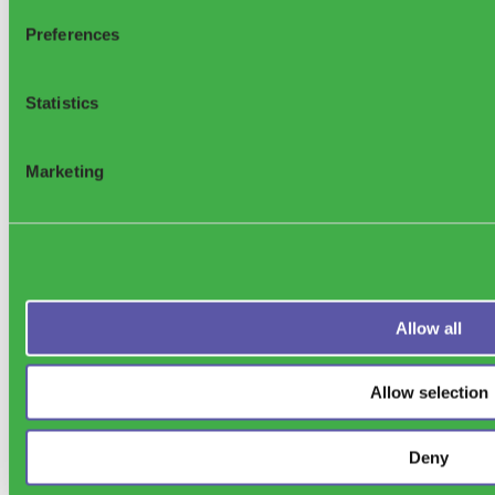
Gestión de residuos en fábricas
Preferences
Gestión de residuos de la instalación
Control de acceso a residuos
Bin Access Management
Lockneo
Statistics
Aplicación de servicio de contenedores
Optimización de la recolección de residuos
Planificación de rutas
Marketing
Aplicación para Conductores
Análisis de la Eficiencia de la Recolección
Gestión de Activos de Residuos
Etiquetas RFID para contenedores
Casos de éxito
Casos de uso
FAQ
Waste Library
Allow all
Red de socios
Blog
Eventos
Seminarios web
Allow selection
Global Waste Index
Contacto
Sobre nosotros
Deny
FAQ
Red de socios