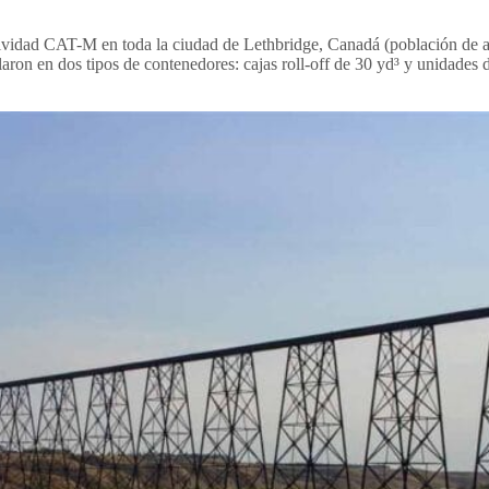
vidad CAT-M en toda la ciudad de Lethbridge, Canadá (población de a
talaron en dos tipos de contenedores: cajas roll-off de 30 yd³ y unidades