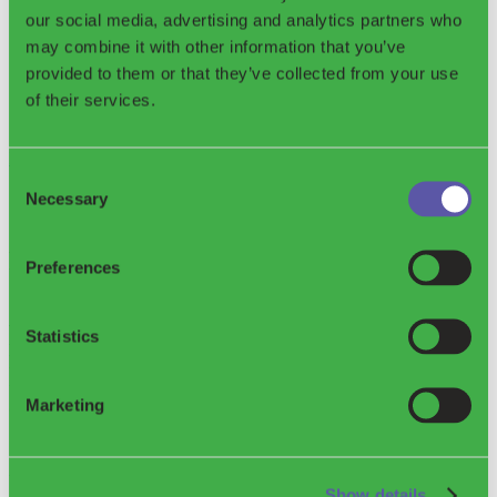
our social media, advertising and analytics partners who
may combine it with other information that you’ve
provided to them or that they’ve collected from your use
of their services.
Descubra nuestra Waste Library
Consent
Necessary
Selection
Digan sí a
Preferences
A través de la integración de tecnología
Statistics
innovadora, incluyendo software sólido,
hardware duradero y un enfoque basado
en datos, apoyamos la transformación
Marketing
digital de la gestión de residuos para
lograr eficiencia, transparencia y
Show details