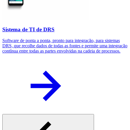
Sistema de TI de DRS
Software de ponta a ponta, pronto para integração, para sistemas
E
DRS, que recolhe dados de todas as fontes e permite uma integração
D
contínua entre todas as partes envolvidas na cadeia de processos.
b
p
c