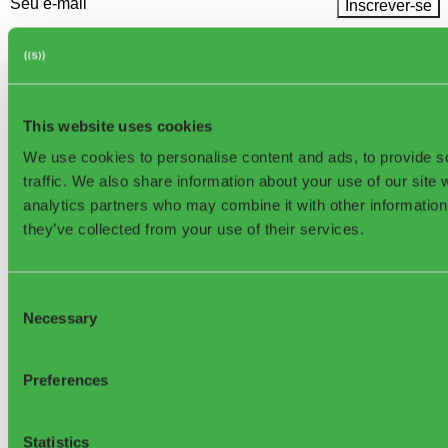
Email
(obrigatório)
This website uses cookies
Nível de enchimento de resíduos
We use cookies to personalise content and ads, to provide s
Sensor ultrassônico para lixeiras
traffic. We also share information about your use of our site 
Sensor de radar
Waste Management System (WMS)
analytics partners who may combine it with other information 
Aplicativo de Monitoramento de Resíduos
they’ve collected from your use of their services.
Aplicativo Configurador
Sistema de Depósito e Retorno (DRS)
Sistema de TI para DRS
Servidor Central de Resgate de Vouchers
Consent
Solução Pré-DRS
Necessary
Selection
Smart DRS
Implementações do Sistema de TI para DRS
Sistema de Software para EPR e PRO
Preferences
Take-back System
Fábricas e instalações
Gestão de resíduos industriais
Gerenciamento de resíduos em instalações
Statistics