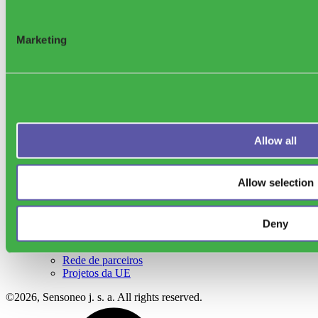
Coleta de resíduos eficiente
Planeamento de rotas
Driver Aplicação
Marketing
Análise de Eficiência de Coleta
Aplicativo de Serviço de Caçambas
Gestão de Ativos de Resíduos
Etiquetas RFID para Contentores
Gerenciamento de Acesso a Contentores
Lockneo
Controle de Acesso a Resíduos
Success Stories
Allow all
Blog
Global Waste Index
Waste Library
Allow selection
Eventos
Rede de parceiros
FAQ
Contato
Deny
Sobre a Sensoneo
Prêmios e Reconhecimentos
Rede de parceiros
Projetos da UE
©2026, Sensoneo j. s. a. All rights reserved.