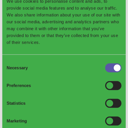
We use cookies to personalise content and ads, to
provide social media features and to analyse our traffic.
Resumen de los Sistemas de Depósito y Devolución en Europa
We also share information about your use of our site with
our social media, advertising and analytics partners who
may combine it with other information that you’ve
Estado actual de los sistemas SDDR en los países europeos, junto
provided to them or that they’ve collected from your use
con las tasas de reciclaje del envasado plástico de bebidas en
aquellos países que ya cuentan con un SDDR operativo.
of their services.
Consent
Necessary
Selection
Preferences
El Gran Mito del Reciclaje
Statistics
Marketing
Este artículo analiza las complejidades y limitaciones del reciclaje
del plástico, aclarando la diferencia entre la clasificación y la