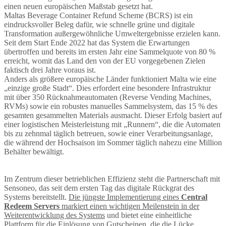
einen neuen europäischen Maßstab gesetzt hat.
Maltas Beverage Container Refund Scheme (BCRS) ist ein
eindrucksvoller Beleg dafür, wie schnelle grüne und digitale
Transformation außergewöhnliche Umweltergebnisse erzielen kann.
Seit dem Start Ende 2022 hat das System die Erwartungen
übertroffen und bereits im ersten Jahr eine Sammelquote von 80 %
erreicht, womit das Land den von der EU vorgegebenen Zielen
faktisch drei Jahre voraus ist.
Anders als größere europäische Länder funktioniert Malta wie eine
„einzige große Stadt“. Dies erfordert eine besondere Infrastruktur
mit über 350 Rücknahmeautomaten (Reverse Vending Machines,
RVMs) sowie ein robustes manuelles Sammelsystem, das 15 % des
gesamten gesammelten Materials ausmacht. Dieser Erfolg basiert auf
einer logistischen Meisterleistung mit „Runnern“, die die Automaten
bis zu zehnmal täglich betreuen, sowie einer Verarbeitungsanlage,
die während der Hochsaison im Sommer täglich nahezu eine Million
Behälter bewältigt.
Im Zentrum dieser betrieblichen Effizienz steht die Partnerschaft mit
Sensoneo, das seit dem ersten Tag das digitale Rückgrat des
Systems bereitstellt.
Die jüngste Implementierung eines
Central
Redeem Servers
markiert einen wichtigen Meilenstein in der
Weiterentwicklung des Systems
und bietet eine einheitliche
Plattform für die Einlösung von Gutscheinen, die die Lücke