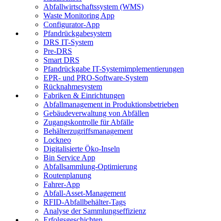
Abfallwirtschaftssystem (WMS)
Waste Monitoring App
Configurator-App
Pfand­rückgabesystem
DRS IT-System
Pre-DRS
Smart DRS
Pfandrückgabe IT-Systemimplementierungen
EPR- und PRO-Software-System
Rücknahmesystem
Fabriken & Einrichtungen
Abfallmanagement in Produktionsbetrieben
Gebäudeverwaltung von Abfällen
Zugangskontrolle für Abfälle
Behälterzugriffsmanagement
Lockneo
Digitalisierte Öko-Inseln
Bin Service App
Abfallsammlung-Optimierung
Routenplanung
Fahrer-App
Abfall-Asset-Management
RFID-Abfallbehälter-Tags
Analyse der Sammlungseffizienz
Erfolgsgeschichten