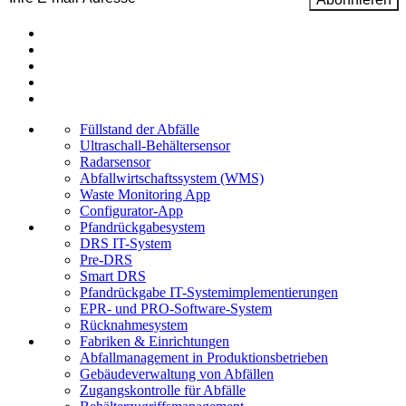
Füllstand der Abfälle
Ultraschall-Behältersensor
Radarsensor
Abfallwirtschaftssystem (WMS)
Waste Monitoring App
Configurator-App
Pfand­rückgabesystem
DRS IT-System
Pre-DRS
Smart DRS
Pfandrückgabe IT-Systemimplementierungen
EPR- und PRO-Software-System
Rücknahmesystem
Fabriken & Einrichtungen
Abfallmanagement in Produktionsbetrieben
Gebäudeverwaltung von Abfällen
Zugangskontrolle für Abfälle