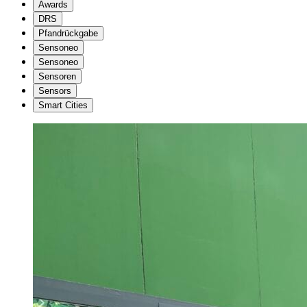
Awards
DRS
Pfandrückgabe
Sensoneo
Sensoneo
Sensoren
Sensors
Smart Cities