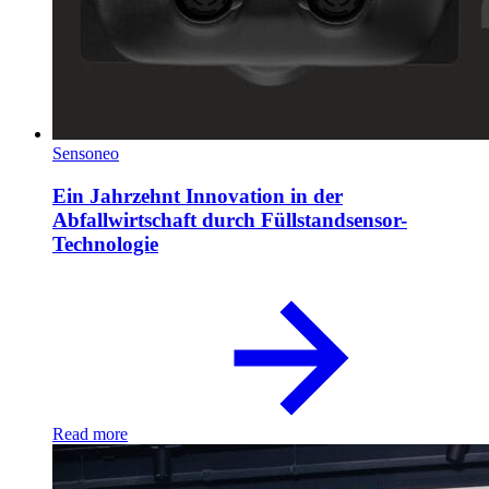
Sensoneo
Ein Jahrzehnt Innovation in der
Abfallwirtschaft durch Füllstandsensor-
Technologie
Read more