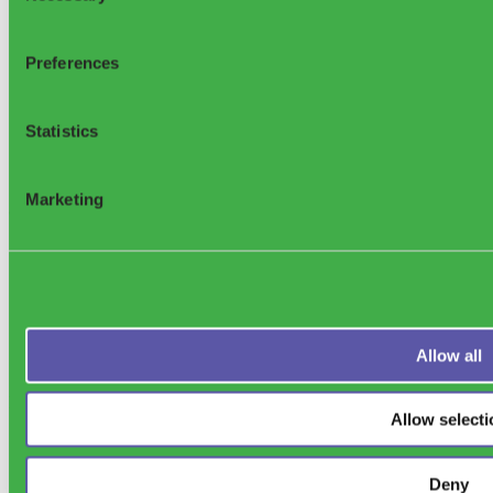
Veranstaltungen
Webinare
Partnernetzwerk
Preferences
FAQ
Kontakt
Über uns
Statistics
Auszeichnungen & Anerkennungen
Knowledge Base
Datenschutz auf sensoneo.com
Marketing
©2025, Sensoneo j. s. a. Alle Rechte vorbehalten
Allow all
Sensoneo Inc., 361
Newbury St. 5th Floor, Boston, MA 02115, USA
Allow selecti
Deny