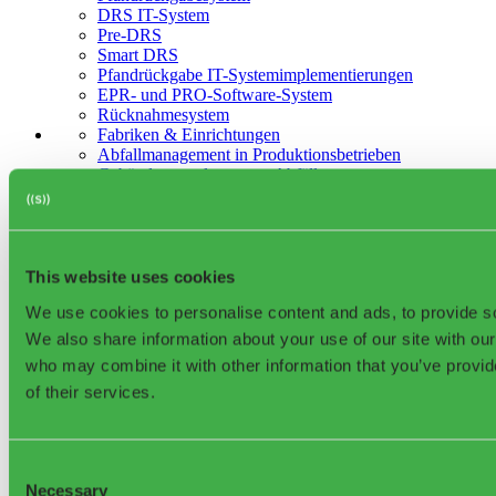
DRS IT-System
Pre-DRS
Smart DRS
Pfandrückgabe IT-Systemimplementierungen
EPR- und PRO-Software-System
Rücknahmesystem
Fabriken & Einrichtungen
Abfallmanagement in Produktionsbetrieben
Gebäudeverwaltung von Abfällen
Zugangskontrolle für Abfälle
Behälterzugriffsmanagement
Lockneo
Digitalisierte Öko-Inseln
Bin Service App
This website uses cookies
Abfallsammlung-Optimierung
We use cookies to personalise content and ads, to provide soc
Routenplanung
Fahrer-App
We also share information about your use of our site with our
Abfall-Asset-Management
who may combine it with other information that you’ve provid
RFID-Abfallbehälter-Tags
of their services.
Analyse der Sammlungseffizienz
Erfolgsgeschichten
Use Cases
Global Waste Index
Consent
Waste Library
Necessary
Blog
Selection