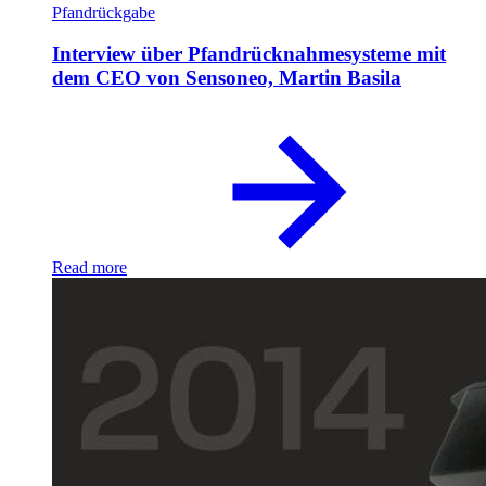
Pfandrückgabe
Interview über Pfandrücknahmesysteme mit
dem CEO von Sensoneo, Martin Basila
Read more