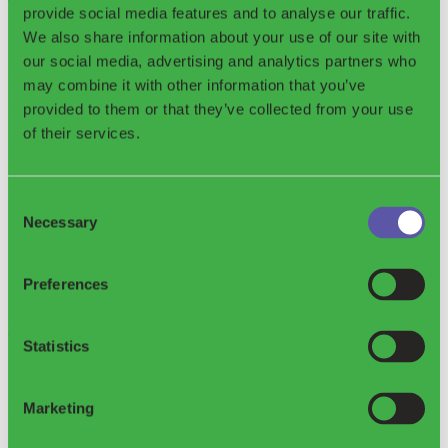
provide social media features and to analyse our traffic.
We also share information about your use of our site with
our social media, advertising and analytics partners who
Situation actuelle des systèmes de consigne dans les pays européens,
may combine it with other information that you’ve
ainsi que les taux de recyclage des emballages plastiques de
boissons dans les pays disposant déjà d’un système de consigne
provided to them or that they’ve collected from your use
opérationnel.
of their services.
Consent
Necessary
Selection
Preferences
Le Grand Mythe du Recyclage
Statistics
Cet article explore les complexités et les limites du recyclage du
Marketing
plastique, en précisant la différence entre le tri et la récupération
effective des matériaux.