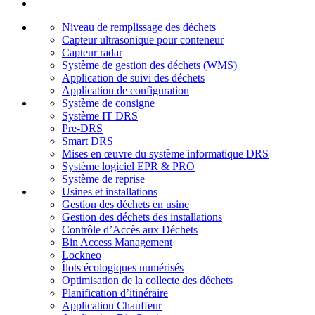
Niveau de remplissage des déchets
Capteur ultrasonique pour conteneur
Capteur radar
Système de gestion des déchets (WMS)
Application de suivi des déchets
Application de configuration
Système de consigne
Système IT DRS
Pre-DRS
Smart DRS
Mises en œuvre du système informatique DRS
Système logiciel EPR & PRO
Système de reprise
Usines et installations
Gestion des déchets en usine
Gestion des déchets des installations
Contrôle d’Accès aux Déchets
Bin Access Management
Lockneo
Îlots écologiques numérisés
Optimisation de la collecte des déchets
Planification d’itinéraire
Application Chauffeur