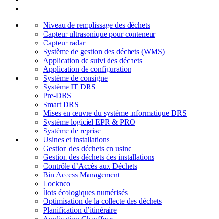
Niveau de remplissage des déchets
Capteur ultrasonique pour conteneur
Capteur radar
Système de gestion des déchets (WMS)
Application de suivi des déchets
Application de configuration
Système de consigne
Système IT DRS
Pre-DRS
Smart DRS
Mises en œuvre du système informatique DRS
Système logiciel EPR & PRO
Système de reprise
Usines et installations
Gestion des déchets en usine
Gestion des déchets des installations
Contrôle d’Accès aux Déchets
Bin Access Management
Lockneo
Îlots écologiques numérisés
Optimisation de la collecte des déchets
Planification d’itinéraire
Application Chauffeur