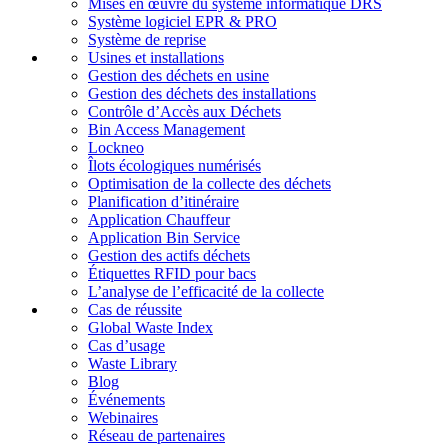
Mises en œuvre du système informatique DRS
Système logiciel EPR & PRO
Système de reprise
Usines et installations
Gestion des déchets en usine
Gestion des déchets des installations
Contrôle d’Accès aux Déchets
Bin Access Management
Lockneo
Îlots écologiques numérisés
Optimisation de la collecte des déchets
Planification d’itinéraire
Application Chauffeur
Application Bin Service
Gestion des actifs déchets
Étiquettes RFID pour bacs
L’analyse de l’efficacité de la collecte
Cas de réussite
Global Waste Index
Cas d’usage
Waste Library
Blog
Événements
Webinaires
Réseau de partenaires