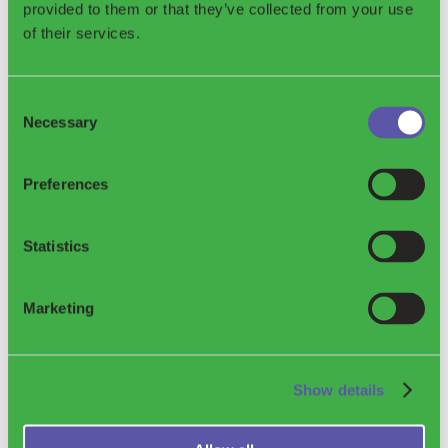
provided to them or that they’ve collected from your use
of their services.
Consent
Necessary
Selection
Le grand mythe du recyclage
Preferences
Cet article explore les complexités et les limites du recyclage du
plastique, en clarifiant la différence entre le tri et la véritable
récupération des matériaux.
Statistics
Marketing
Show details