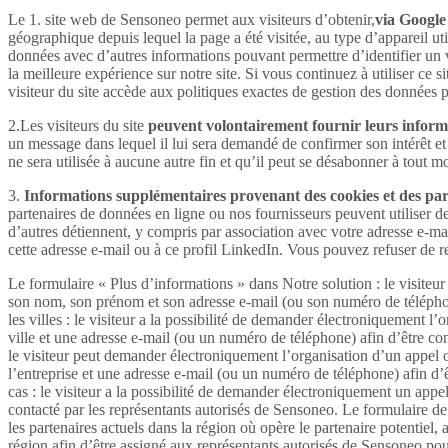
Le 1. site web de Sensoneo permet aux visiteurs d’obtenir,
via Google 
géographique depuis lequel la page a été visitée, au type d’appareil uti
données avec d’autres informations pouvant permettre d’identifier un vis
la meilleure expérience sur notre site. Si vous continuez à utiliser ce s
visiteur du site accède aux politiques exactes de gestion des données p
2.Les visiteurs du site
peuvent volontairement fournir leurs informa
un message dans lequel il lui sera demandé de confirmer son intérêt et
ne sera utilisée à aucune autre fin et qu’il peut se désabonner à tout 
3.
Informations supplémentaires provenant des cookies et des part
partenaires de données en ligne ou nos fournisseurs peuvent utiliser de
d’autres détiennent, y compris par association avec votre adresse e-m
cette adresse e-mail ou à ce profil LinkedIn. Vous pouvez refuser de re
Le formulaire « Plus d’informations » dans Notre solution : le visiteur
son nom, son prénom et son adresse e-mail (ou son numéro de téléphon
les villes : le visiteur a la possibilité de demander électroniquement 
ville et une adresse e-mail (ou un numéro de téléphone) afin d’être c
le visiteur peut demander électroniquement l’organisation d’un appel o
l’entreprise et une adresse e-mail (ou un numéro de téléphone) afin d’
cas : le visiteur a la possibilité de demander électroniquement un appe
contacté par les représentants autorisés de Sensoneo. Le formulaire de
les partenaires actuels dans la région où opère le partenaire potentiel
région afin d’être assigné aux représentants autorisés de Sensoneo pou