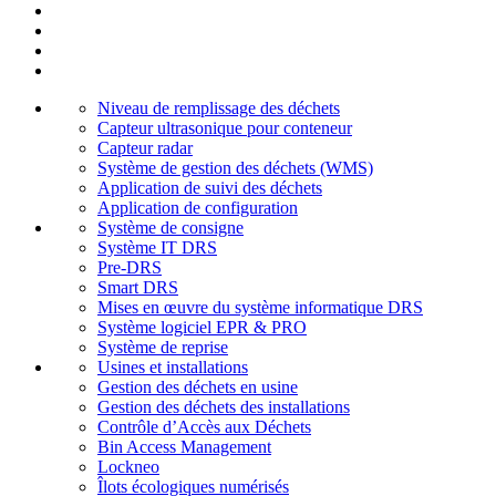
Niveau de remplissage des déchets
Capteur ultrasonique pour conteneur
Capteur radar
Système de gestion des déchets (WMS)
Application de suivi des déchets
Application de configuration
Système de consigne
Système IT DRS
Pre-DRS
Smart DRS
Mises en œuvre du système informatique DRS
Système logiciel EPR & PRO
Système de reprise
Usines et installations
Gestion des déchets en usine
Gestion des déchets des installations
Contrôle d’Accès aux Déchets
Bin Access Management
Lockneo
Îlots écologiques numérisés