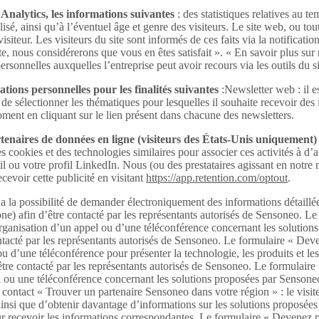
Analytics, les informations suivantes
: des statistiques relatives au te
lisé, ainsi qu’à l’éventuel âge et genre des visiteurs. Le site web, ou to
iteur. Les visiteurs du site sont informés de ces faits via la notificati
ite, nous considérerons que vous en êtes satisfait ». « En savoir plus sur
ersonnelles auxquelles l’entreprise peut avoir recours via les outils du s
tions personnelles pour les finalités suivantes
:Newsletter web : il e
 de sélectionner les thématiques pour lesquelles il souhaite recevoir de
moment en cliquant sur le lien présent dans chacune des newsletters.
enaires de données en ligne (visiteurs des États-Unis uniquement)
s cookies et des technologies similaires pour associer ces activités à d
ail ou votre profil LinkedIn. Nous (ou des prestataires agissant en no
cevoir cette publicité en visitant
https://app.retention.com/optout
.
 a la possibilité de demander électroniquement des informations détaillé
e) afin d’être contacté par les représentants autorisés de Sensoneo. 
l’organisation d’un appel ou d’une téléconférence concernant les solutio
ontacté par les représentants autorisés de Sensoneo. Le formulaire « De
u d’une téléconférence pour présenter la technologie, les produits et le
être contacté par les représentants autorisés de Sensoneo. Le formulair
l ou une téléconférence concernant les solutions proposées par Sensoneo. 
 contact « Trouver un partenaire Sensoneo dans votre région » : le visit
, ainsi que d’obtenir davantage d’informations sur les solutions proposées
r recevoir les informations correspondantes. Le formulaire « Devenez par