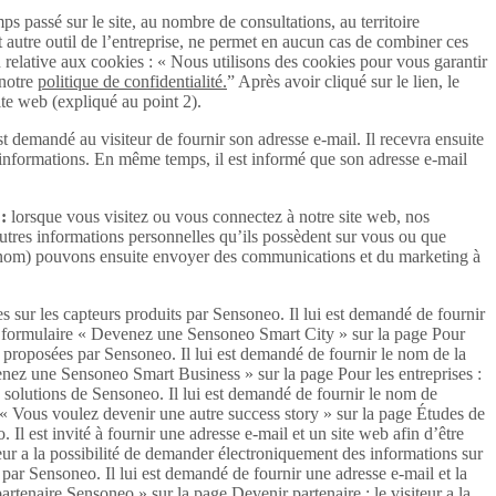
mps passé sur le site, au nombre de consultations, au territoire
ut autre outil de l’entreprise, ne permet en aucun cas de combiner ces
on relative aux cookies : « Nous utilisons des cookies pour vous garantir
 notre
politique de confidentialité.
” Après avoir cliqué sur le lien, le
ite web (expliqué au point 2).
st demandé au visiteur de fournir son adresse e-mail. Il recevra ensuite
s informations. En même temps, il est informé que son adresse e-mail
 :
lorsque vous visitez ou vous connectez à notre site web, nos
’autres informations personnelles qu’ils possèdent sur vous ou que
tre nom) pouvons ensuite envoyer des communications et du marketing à
es sur les capteurs produits par Sensoneo. Il lui est demandé de fournir
Le formulaire « Devenez une Sensoneo Smart City » sur la page Pour
ns proposées par Sensoneo. Il lui est demandé de fournir le nom de la
venez une Sensoneo Smart Business » sur la page Pour les entreprises :
s solutions de Sensoneo. Il lui est demandé de fournir le nom de
e « Vous voulez devenir une autre success story » sur la page Études de
Il est invité à fournir une adresse e-mail et un site web afin d’être
eur a la possibilité de demander électroniquement des informations sur
 par Sensoneo. Il lui est demandé de fournir une adresse e-mail et la
tenaire Sensoneo » sur la page Devenir partenaire : le visiteur a la