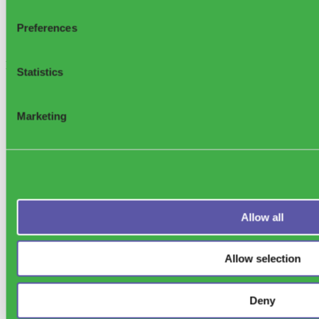
Preferences
Sensoneo Inc., 361
Newbury St. 5th Floor, Boston, MA 02115, USA
Statistics
Marketing
Support
Allow all
Allow selection
Deny