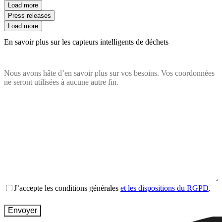
Load more
Press releases
Load more
En savoir plus sur les capteurs intelligents de déchets
Nous avons hâte d’en savoir plus sur vos besoins. Vos coordonnées
ne seront utilisées à aucune autre fin.
Nom
(Nécessaire)
Email
(Nécessaire)
Company
website
(Nécessaire)
Country
(Nécessaire)
Message
(Nécessaire)
Terms
J’accepte les conditions générales
et les dispositions du RGPD
.
and
conditions
(Nécessaire)