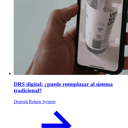
DRS digital: ¿puede reemplazar al sistema
tradicional?
Deposit Return System