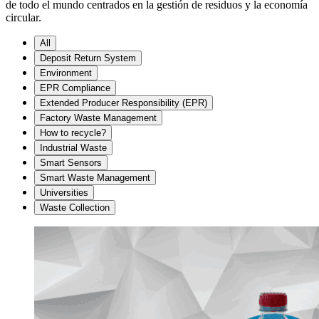
de todo el mundo centrados en la gestión de residuos y la economía
circular.
All
Deposit Return System
Environment
EPR Compliance
Extended Producer Responsibility (EPR)
Factory Waste Management
How to recycle?
Industrial Waste
Smart Sensors
Smart Waste Management
Universities
Waste Collection