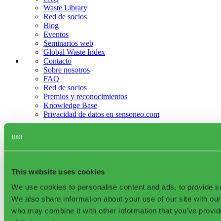
Waste Library
Red de socios
Blog
Eventos
Seminarios web
Global Waste Index
Contacto
Sobre nosotros
FAQ
Red de socios
Premios y reconocimientos
Knowledge Base
Privacidad de datos en sensoneo.com
©2025, Sensoneo j. s. a. Todos los derechos reservados
This website uses cookies
We use cookies to personalise content and ads, to provide soc
We also share information about your use of our site with our
Sensoneo Inc., 361
who may combine it with other information that you’ve provid
Newbury St. 5th Floor, Boston, MA 02115, USA