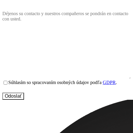
Déjenos su contacto y nuestros compañeros se pondrán en contacto
con usted.
Name
(Obligatorio)
Email
(Obligatorio)
Mesto
alebo
Tel.
obec
(Obligatorio)
číslo
(Obligatorio)
Message
(Obligatorio)
Terms
Súhlasím so spracovaním osobných údajov podľa
GDPR
.
and
conditions
(Obligatorio)