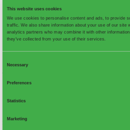
Red de socios
Waste Library
This website uses cookies
Blog
Eventos
We use cookies to personalise content and ads, to provide s
Seminarios web
traffic. We also share information about your use of our site 
Global Waste Index
analytics partners who may combine it with other information 
Contacto
Sobre nosotros
they’ve collected from your use of their services.
FAQ
Red de socios
Premios y reconocimientos
Knowledge Base
Consent
Privacidad de datos en sensoneo.com
Necessary
Selection
©2025, Sensoneo j. s. a. Todos los derechos reservados
Preferences
Statistics
Sensoneo Inc., 361
Marketing
Newbury St. 5th Floor, Boston, MA 02115, USA