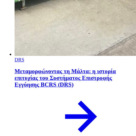
DRS
Μεταμορφώνοντας τη Μάλτα: η ιστορία
επιτυχίας του Συστήματος Επιστροφής
Εγγύησης BCRS (DRS)