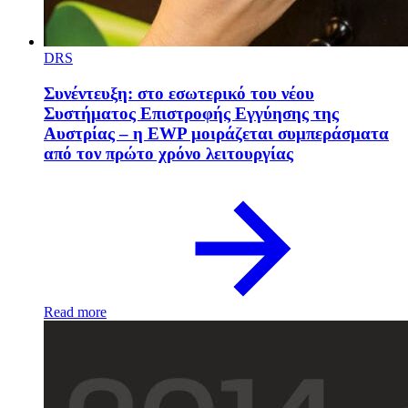
DRS
Συνέντευξη: στο εσωτερικό του νέου
Συστήματος Επιστροφής Εγγύησης της
Αυστρίας – η EWP μοιράζεται συμπεράσματα
από τον πρώτο χρόνο λειτουργίας
Read more