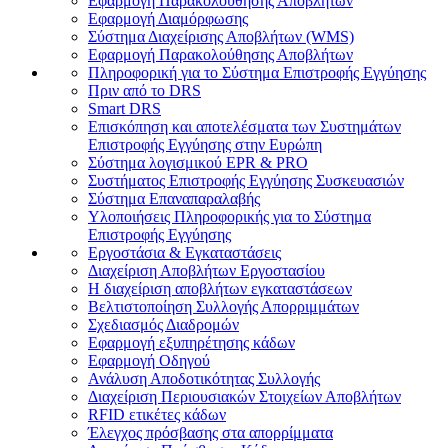
Εφαρμογή Παρακολούθησης Αποβλήτων
Εφαρμογή Διαμόρφωσης
Σύστημα Διαχείρισης Αποβλήτων (WMS)
Εφαρμογή Παρακολούθησης Αποβλήτων
Πληροφορική για το Σύστημα Επιστροφής Εγγύησης
Πριν από το DRS
Smart DRS
Επισκόπηση και αποτελέσματα των Συστημάτων
Επιστροφής Εγγύησης στην Ευρώπη
Σύστημα λογισμικού EPR & PRO
Συστήματος Επιστροφής Εγγύησης Συσκευασιών
Σύστημα Επαναπαραλαβής
Υλοποιήσεις Πληροφορικής για το Σύστημα
Επιστροφής Εγγύησης
Εργοστάσια & Εγκαταστάσεις
Διαχείριση Αποβλήτων Εργοστασίου
Η διαχείριση αποβλήτων εγκαταστάσεων
Βελτιστοποίηση Συλλογής Απορριμμάτων
Σχεδιασμός Διαδρομών
Εφαρμογή εξυπηρέτησης κάδων
Εφαρμογή Οδηγού
Ανάλυση Αποδοτικότητας Συλλογής
Διαχείριση Περιουσιακών Στοιχείων Αποβλήτων
RFID ετικέτες κάδων
Έλεγχος πρόσβασης στα απορρίμματα