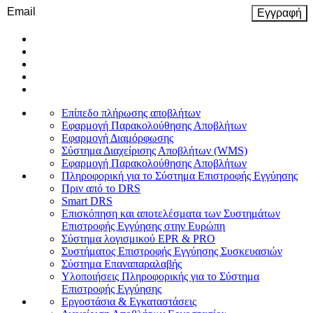
Email
(Required)
Επίπεδο πλήρωσης αποβλήτων
Εφαρμογή Παρακολούθησης Αποβλήτων
Εφαρμογή Διαμόρφωσης
Σύστημα Διαχείρισης Αποβλήτων (WMS)
Εφαρμογή Παρακολούθησης Αποβλήτων
Πληροφορική για το Σύστημα Επιστροφής Εγγύησης
Πριν από το DRS
Smart DRS
Επισκόπηση και αποτελέσματα των Συστημάτων
Επιστροφής Εγγύησης στην Ευρώπη
Σύστημα λογισμικού EPR & PRO
Συστήματος Επιστροφής Εγγύησης Συσκευασιών
Σύστημα Επαναπαραλαβής
Υλοποιήσεις Πληροφορικής για το Σύστημα
Επιστροφής Εγγύησης
Εργοστάσια & Εγκαταστάσεις