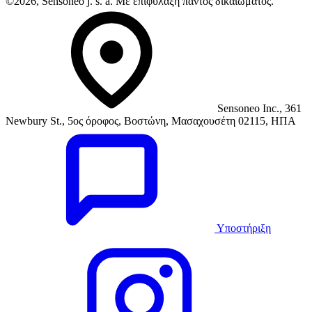
©2026, Sensoneo j. s. a. Με επιφύλαξη παντός δικαιώματος.
Sensoneo Inc., 361
Newbury St., 5ος όροφος, Βοστώνη, Μασαχουσέτη 02115, ΗΠΑ
Υποστήριξη