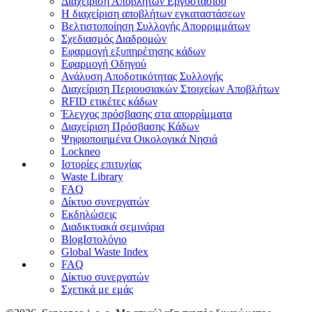
Διαχείριση Αποβλήτων Εργοστασίου
Η διαχείριση αποβλήτων εγκαταστάσεων
Βελτιστοποίηση Συλλογής Απορριμμάτων
Σχεδιασμός Διαδρομών
Εφαρμογή εξυπηρέτησης κάδων
Εφαρμογή Οδηγού
Ανάλυση Αποδοτικότητας Συλλογής
Διαχείριση Περιουσιακών Στοιχείων Αποβλήτων
RFID ετικέτες κάδων
Έλεγχος πρόσβασης στα απορρίμματα
Διαχείριση Πρόσβασης Κάδων
Ψηφιοποιημένα Οικολογικά Νησιά
Lockneo
Ιστορίες επιτυχίας
Waste Library
FAQ
Δίκτυο συνεργατών
Εκδηλώσεις
Διαδικτυακά σεμινάρια
BlogΙστολόγιο
Global Waste Index
FAQ
Δίκτυο συνεργατών
Σχετικά με εμάς