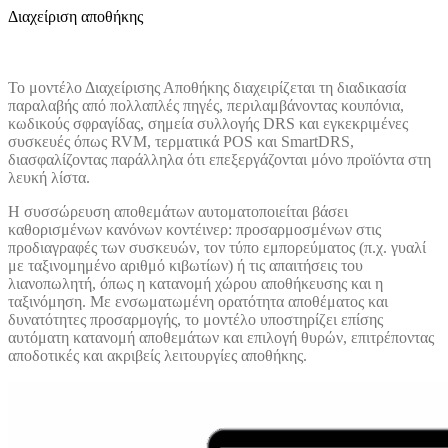
Διαχείριση αποθήκης
Το μοντέλο Διαχείρισης Αποθήκης διαχειρίζεται τη διαδικασία
παραλαβής από πολλαπλές πηγές, περιλαμβάνοντας κουπόνια,
κωδικούς σφραγίδας, σημεία συλλογής DRS και εγκεκριμένες
συσκευές όπως RVM, τερματικά POS και SmartDRS,
διασφαλίζοντας παράλληλα ότι επεξεργάζονται μόνο προϊόντα στη
λευκή λίστα.
Η συσσώρευση αποθεμάτων αυτοματοποιείται βάσει
καθορισμένων κανόνων κοντέινερ: προσαρμοσμένων στις
προδιαγραφές των συσκευών, τον τύπο εμπορεύματος (π.χ. γυαλί
με ταξινομημένο αριθμό κιβωτίων) ή τις απαιτήσεις του
λιανοπωλητή, όπως η κατανομή χώρου αποθήκευσης και η
ταξινόμηση. Με ενσωματωμένη ορατότητα αποθέματος και
δυνατότητες προσαρμογής, το μοντέλο υποστηρίζει επίσης
αυτόματη κατανομή αποθεμάτων και επιλογή θυρών, επιτρέποντας
αποδοτικές και ακριβείς λειτουργίες αποθήκης.