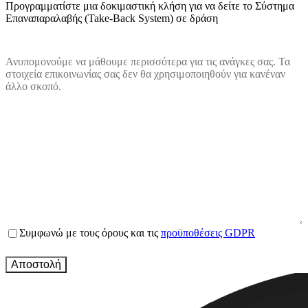
Προγραμματίστε μια δοκιμαστική κλήση για να δείτε το Σύστημα
Επαναπαραλαβής (Take-Back System) σε δράση
Ανυπομονούμε να μάθουμε περισσότερα για τις ανάγκες σας. Τα
στοιχεία επικοινωνίας σας δεν θα χρησιμοποιηθούν για κανέναν
άλλο σκοπό.
Name
(Required)
Email
(Required)
Company
website
(Required)
Country
(Required)
Message
(Required)
Terms
Συμφωνώ με τους όρους και τις
προϋποθέσεις GDPR
and
conditions
(Required)