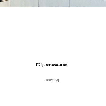
Πλήρωσε-όσο-πετάς
εισαγωγή