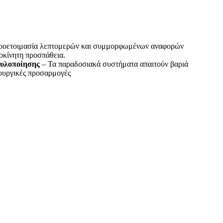
ροετοιμασία λεπτομερών και συμμορφωμένων αναφορών
οκίνητη προσπάθεια.
 υλοποίησης
– Τα παραδοσιακά συστήματα απαιτούν βαριά
τουργικές προσαρμογές
Ι