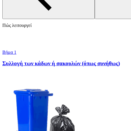
Πώς λειτουργεί
Βήμα 1
Συλλογή των κάδων ή σακουλών
(όπως συνήθως)