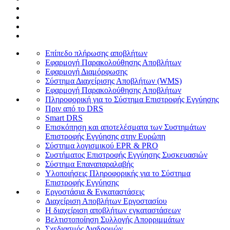
Επίπεδο πλήρωσης αποβλήτων
Εφαρμογή Παρακολούθησης Αποβλήτων
Εφαρμογή Διαμόρφωσης
Σύστημα Διαχείρισης Αποβλήτων (WMS)
Εφαρμογή Παρακολούθησης Αποβλήτων
Πληροφορική για το Σύστημα Επιστροφής Εγγύησης
Πριν από το DRS
Smart DRS
Επισκόπηση και αποτελέσματα των Συστημάτων
Επιστροφής Εγγύησης στην Ευρώπη
Σύστημα λογισμικού EPR & PRO
Συστήματος Επιστροφής Εγγύησης Συσκευασιών
Σύστημα Επαναπαραλαβής
Υλοποιήσεις Πληροφορικής για το Σύστημα
Επιστροφής Εγγύησης
Εργοστάσια & Εγκαταστάσεις
Διαχείριση Αποβλήτων Εργοστασίου
Η διαχείριση αποβλήτων εγκαταστάσεων
Βελτιστοποίηση Συλλογής Απορριμμάτων
Σχεδιασμός Διαδρομών