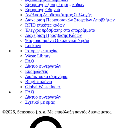
Εφαρμογή εξυπηρέτησης κάδων
Εφαρμογή Οδηγού
Ανάλυση Αποδοτικότητας Συλλογής
Διαχείριση Περιουσιακών Στοιχείων Αποβλήτων
RFID ετικέτες κάδων
Έλεγχος πρόσβασης στα απορρίμματα
Διαχείριση Πρόσβασης Κάδων
Ψηφιοποιημένα Οικολογικά Νησιά
Lockneo
Ιστορίες επιτυχίας
Waste Library
FAQ
Δίκτυο συνεργατών
Εκδηλώσεις
Διαδικτυακά σεμινάρια
BlogΙστολόγιο
Global Waste Index
FAQ
Δίκτυο συνεργατών
Σχετικά με εμάς
©2026, Sensoneo j. s. a. Με επιφύλαξη παντός δικαιώματος.