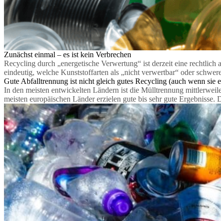
Zunächst einmal – es ist kein Verbrechen
Recycling durch „energetische Verwertung“ ist derzeit eine rechtlich 
eindeutig, welche Kunststoffarten als „nicht verwertbar“ oder schwer
Gute Abfalltrennung ist nicht gleich gutes Recycling (auch wenn sie e
In den meisten entwickelten Ländern ist die Mülltrennung mittlerweil
meisten europäischen Länder erzielen gute bis sehr gute Ergebnisse. 