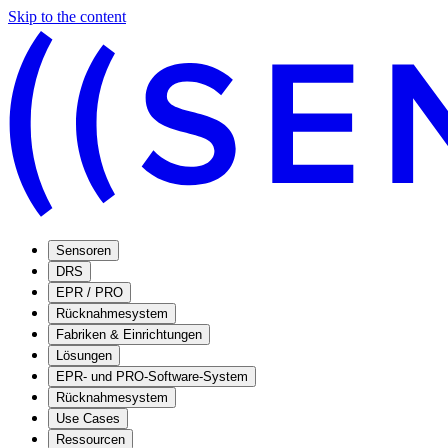
Skip to the content
Sensoren
DRS
EPR / PRO
Rücknahmesystem
Fabriken & Einrichtungen
Lösungen
EPR- und PRO-Software-System
Rücknahmesystem
Use Cases
Ressourcen