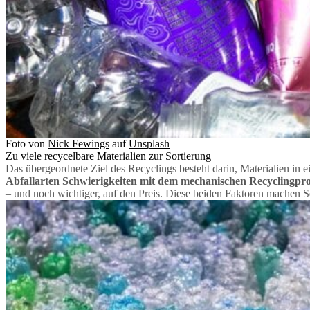
Foto von
Nick Fewings
auf
Unsplash
Zu viele recycelbare Materialien zur Sortierung
Das übergeordnete Ziel des Recyclings besteht darin, Materialien in 
Abfallarten Schwierigkeiten mit dem mechanischen Recyclingpro
– und noch wichtiger, auf den Preis. Diese beiden Faktoren machen S