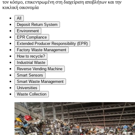
τον κόσμο, επικεντρωμένη στη διαχείριση αποβλήτων και την
κυκλική οικονομία
All
Deposit Return System
Environment
EPR Compliance
Extended Producer Responsibility (EPR)
Factory Waste Management
How to recycle?
Industrial Waste
Reverse Vending Machine
Smart Sensors
Smart Waste Management
Universities
Waste Collection