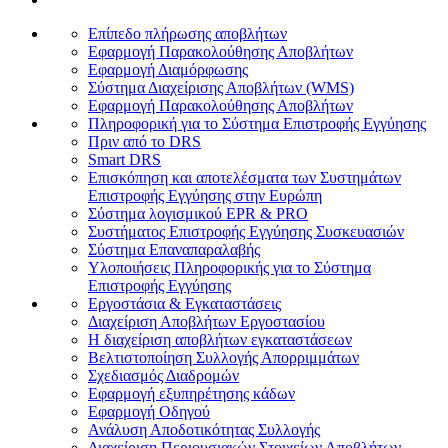
Επίπεδο πλήρωσης αποβλήτων
Εφαρμογή Παρακολούθησης Αποβλήτων
Εφαρμογή Διαμόρφωσης
Σύστημα Διαχείρισης Αποβλήτων (WMS)
Εφαρμογή Παρακολούθησης Αποβλήτων
Πληροφορική για το Σύστημα Επιστροφής Εγγύησης
Πριν από το DRS
Smart DRS
Επισκόπηση και αποτελέσματα των Συστημάτων
Επιστροφής Εγγύησης στην Ευρώπη
Σύστημα λογισμικού EPR & PRO
Συστήματος Επιστροφής Εγγύησης Συσκευασιών
Σύστημα Επαναπαραλαβής
Υλοποιήσεις Πληροφορικής για το Σύστημα
Επιστροφής Εγγύησης
Εργοστάσια & Εγκαταστάσεις
Διαχείριση Αποβλήτων Εργοστασίου
Η διαχείριση αποβλήτων εγκαταστάσεων
Βελτιστοποίηση Συλλογής Απορριμμάτων
Σχεδιασμός Διαδρομών
Εφαρμογή εξυπηρέτησης κάδων
Εφαρμογή Οδηγού
Ανάλυση Αποδοτικότητας Συλλογής
Διαχείριση Περιουσιακών Στοιχείων Αποβλήτων