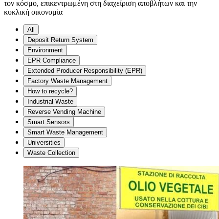
τον κόσμο, επικεντρωμένη στη διαχείριση αποβλήτων και την
κυκλική οικονομία
All
Deposit Return System
Environment
EPR Compliance
Extended Producer Responsibility (EPR)
Factory Waste Management
How to recycle?
Industrial Waste
Reverse Vending Machine
Smart Sensors
Smart Waste Management
Universities
Waste Collection