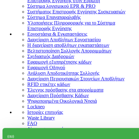
Επιστροφής Εγγύησης στην Ευρώπη
Σύστημα λογισμικού EPR & PRO
Συστήματος Επιστροφής Εγγύησης Συσκευασιών
Σύστημα Επαναπαραλαβής
Υλοποιήσεις Πληροφορικής για το Σύστημα
Επιστροφής Εγγύησης
Εργοστάσια & Εγκαταστάσεις
Διαχείριση Αποβλήτων Εργοστασίου
Η διαχείριση αποβλήτων εγκαταστάσεων
Βελτιστοποίηση Συλλογής Απορριμμάτων
Σχεδιασμός Διαδρομών
Εφαρμογή εξυπηρέτησης κάδων
Εφαρμογή Οδηγού
Ανάλυση Αποδοτικότητας Συλλογής
Διαχείριση Περιουσιακών Στοιχείων Αποβλήτων
RFID ετικέτες κάδων
Έλεγχος πρόσβασης στα απορρίμματα
Διαχείριση Πρόσβασης Κάδων
Ψηφιοποιημένα Οικολογικά Νησιά
Lockneo
Ιστορίες επιτυχίας
Waste Library
FAQ
Δίκτυο συνεργατών
Εκδηλώσεις