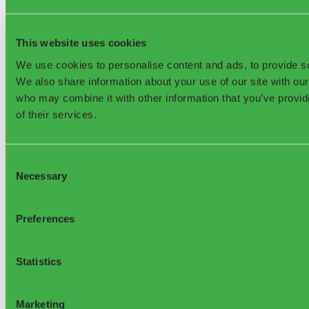
Διαδικτυακά σεμινάρια
BlogΙστολόγιο
Global Waste Index
FAQ
This website uses cookies
Δίκτυο συνεργατών
Σχετικά με εμάς
We use cookies to personalise content and ads, to provide soc
We also share information about your use of our site with our
©2026, Sensoneo j. s. a. Με επιφύλαξη παντός δικαιώματος.
who may combine it with other information that you’ve provid
of their services.
Consent
Necessary
Selection
Sensoneo Inc., 361
Newbury St., 5ος όροφος, Βοστώνη, Μασαχουσέτη 02115, ΗΠΑ
Preferences
Statistics
Marketing