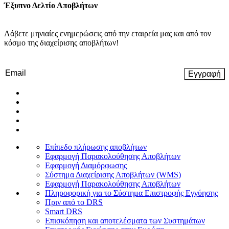
Έξυπνο Δελτίο Αποβλήτων
Λάβετε μηνιαίες ενημερώσεις από την εταιρεία μας και από τον
κόσμο της διαχείρισης αποβλήτων!
Email
(Required)
Επίπεδο πλήρωσης αποβλήτων
Εφαρμογή Παρακολούθησης Αποβλήτων
Εφαρμογή Διαμόρφωσης
Σύστημα Διαχείρισης Αποβλήτων (WMS)
Εφαρμογή Παρακολούθησης Αποβλήτων
Πληροφορική για το Σύστημα Επιστροφής Εγγύησης
Πριν από το DRS
Smart DRS
Επισκόπηση και αποτελέσματα των Συστημάτων