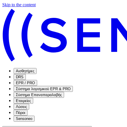
Skip to the content
Αισθητήρες
DRS
EPR / PRO
Σύστημα λογισμικού EPR & PRO
Σύστημα Επαναπαραλαβής
Εταιρείες
Λύσεις
Πόροι
Sensoneo