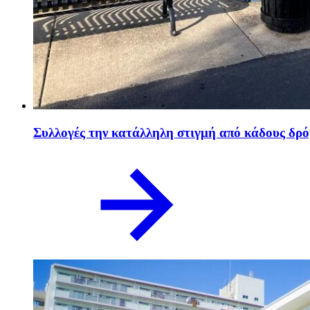
Συλλογές την κατάλληλη στιγμή από κάδους δρό