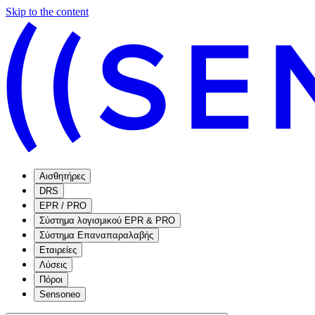
Skip to the content
Αισθητήρες
DRS
EPR / PRO
Σύστημα λογισμικού EPR & PRO
Σύστημα Επαναπαραλαβής
Εταιρείες
Λύσεις
Πόροι
Sensoneo