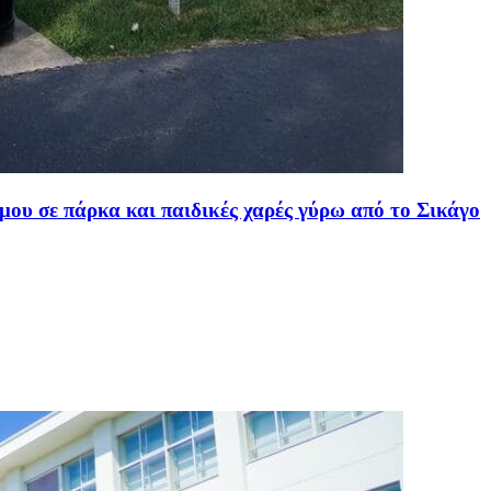
μου σε πάρκα και παιδικές χαρές γύρω από το Σικάγο