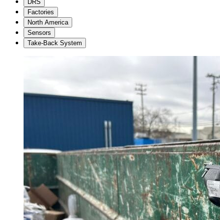
DRS
Factories
North America
Sensors
Take-Back System