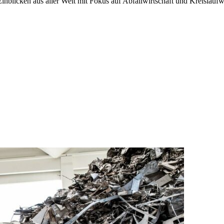
blicken aus aller Welt mit Fokus auf Abfallwirtschaft und Kreislaufwi