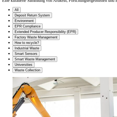
Eine kuratierte Sammlung von Artikeln, Forschungsergebnissen und Ein
All
Deposit Return System
Environment
EPR Compliance
Extended Producer Responsibility (EPR)
Factory Waste Management
How to recycle?
Industrial Waste
Smart Sensors
Smart Waste Management
Universities
Waste Collection