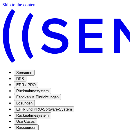
Skip to the content
Sensoren
DRS
EPR / PRO
Rücknahmesystem
Fabriken & Einrichtungen
Lösungen
EPR- und PRO-Software-System
Rücknahmesystem
Use Cases
Ressourcen