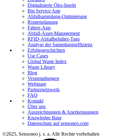
Digitalisierte Öko-Inseln
Bin Service App
Abfallsammlung-Optimierung
Routenplanung
Fahrer-App
Abfall-Asset-Management
RFID-Abfallbehälter-Tags
Analyse der Sammlungseffizienz
Erfolgsgeschichten
Use Cases
Global Waste Index
Waste Library
Blog
Veranstaltungen
Webinare
Partnernetzwerk
FAQ
Kontakt
Über uns
Auszeichnungen & Anerkennungen
Knowledge Base
Datenschutz auf sensoneo.com
©2025, Sensoneo j. s. a. Alle Rechte vorbehalten