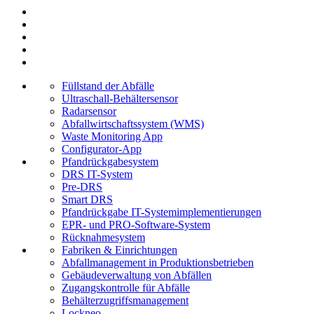
Füllstand der Abfälle
Ultraschall-Behältersensor
Radarsensor
Abfallwirtschaftssystem (WMS)
Waste Monitoring App
Configurator-App
Pfand­rückgabesystem
DRS IT-System
Pre-DRS
Smart DRS
Pfandrückgabe IT-Systemimplementierungen
EPR- und PRO-Software-System
Rücknahmesystem
Fabriken & Einrichtungen
Abfallmanagement in Produktionsbetrieben
Gebäudeverwaltung von Abfällen
Zugangskontrolle für Abfälle
Behälterzugriffsmanagement
Lockneo