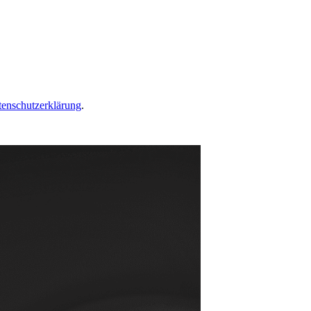
Email
(erforderlich)
Land
auswählen
(erforderlich)
tenschutzerklärung
.