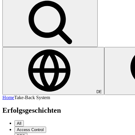
DE
Home
Take-Back System
Erfolgsgeschichten
All
Access Control