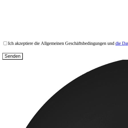
Name
(erforderlich)
Website
(erforderlich)
Message
(erforderlich)
Terms
Ich akzeptiere die Allgemeinen Geschäftsbedingungen und
die Da
and
conditions
(erforderlich)