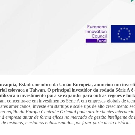
lováquia, Estado-membro da União Europeia, anunciou um investime
ial eslovaca a Taiwan. O principal investidor da rodada Série A é
utilizará o investimento para se expandir para outras regiões e for
wan, concentra-se em investimentos Série A em empresas globais de te
res americanos, investe em startups e scale-ups de alto crescimento sed
região da Europa Central e Oriental pode atrair clientes internacion
à empresa atuar de forma eficaz no mercado de gestão inteligente de 
 de resíduos, e estamos entusiasmados por fazer parte desta história.”